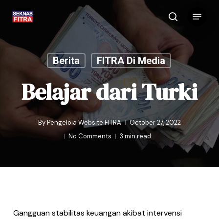
Skip
Menu
to
search
main
content
Berita
FITRA Di Media
Belajar dari Turki
By
Pengelola Website FITRA
October 27, 2022
No Comments
3 min read
Gangguan stabilitas keuangan akibat intervensi