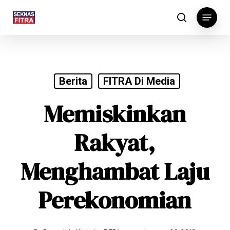
Skip
Menu
to
search
main
content
Berita
FITRA Di Media
Memiskinkan
Rakyat,
Menghambat Laju
Perekonomian