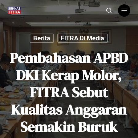
Skip
Menu
to
search
main
content
Berita
FITRA Di Media
Pembahasan APBD
DKI Kerap Molor,
FITRA Sebut
Kualitas Anggaran
Semakin Buruk