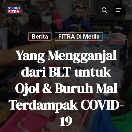
Skip
Menu
to
search
main
content
Berita
FITRA Di Media
Yang Mengganjal
dari BLT untuk
Ojol & Buruh Mal
Terdampak COVID-
19