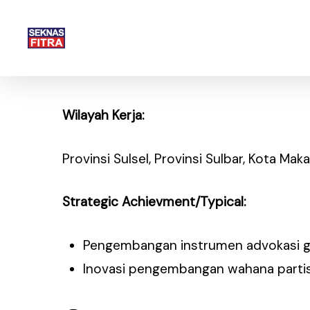
Skip
to
main
content
Wilayah Kerja:
Provinsi Sulsel, Provinsi Sulbar, Kota Ma
Strategic Achievment/Typical:
Hit enter to search or ESC to close
Pengembangan instrumen advokasi 
Inovasi pengembangan wahana partis