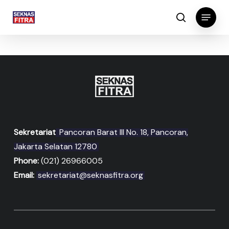
Skip
Menu
to
search
main
content
Sekretariat
Pancoran Barat III No. 18, Pancoran,
Jakarta Selatan 12780
Phone:
(021) 26966005
Email:
sekretariat@seknasfitra.org