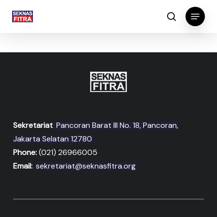
Skip
Menu
to
search
main
content
Sekretariat
Pancoran Barat III No. 18, Pancoran,
Jakarta Selatan 12780
Phone:
(021) 26966005
Email:
sekretariat@seknasfitra.org