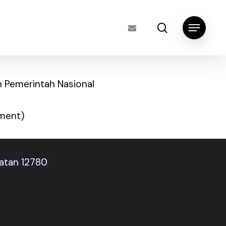
search
Menu
n Pemerintah Nasional
nment)
latan 12780