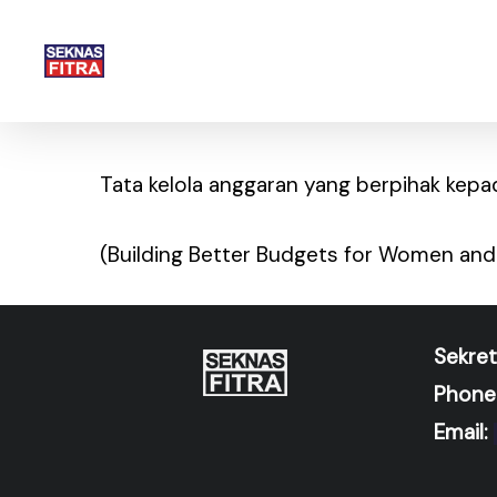
Skip
to
main
content
Tata kelola anggaran yang berpihak kep
(Building Better Budgets for Women and
Hit enter to search or ESC to close
Sekret
Phone
Email: