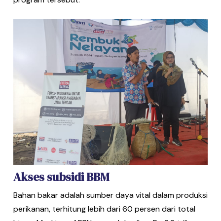
Akses subsidi BBM
Bahan bakar adalah sumber daya vital dalam produksi
perikanan, terhitung lebih dari 60 persen dari total