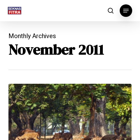
Skip
Menu
to
search
main
content
Monthly Archives
November 2011