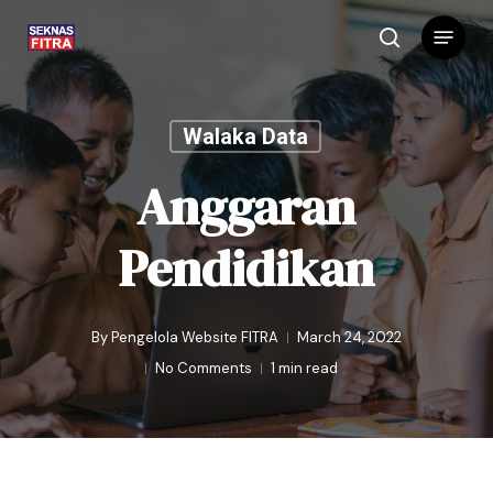
Skip
Menu
to
search
main
content
Walaka Data
Anggaran
Pendidikan
By
Pengelola Website FITRA
March 24, 2022
No Comments
1 min read