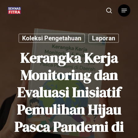
Skip
Menu
to
search
main
content
Koleksi Pengetahuan
Laporan
Kerangka Kerja
Monitoring dan
Evaluasi Inisiatif
Pemulihan Hijau
Pasca Pandemi di