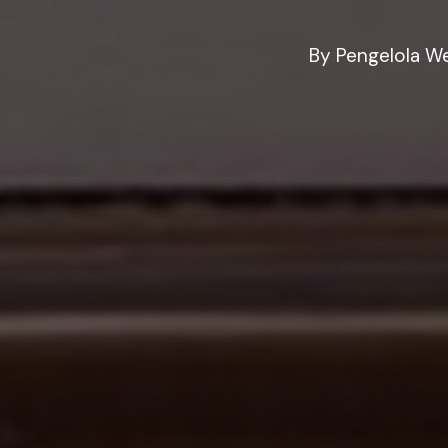
By
Pengelola W