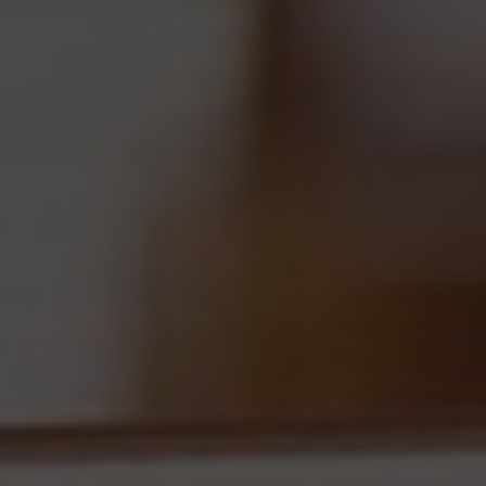
Hit enter to search or ESC to close