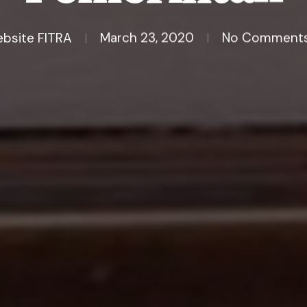
ebsite FITRA
March 23, 2020
No Comment