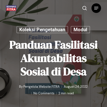
Skip
Menu
to
search
main
content
Koleksi Pengetahuan
Modul
Panduan Fasilitasi
Akuntabilitas
Sosial di Desa
By
Pengelola Website FITRA
August 24, 2022
No Comments
2 min read