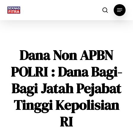
Skip
Menu
to
search
main
content
Dana Non APBN
POLRI : Dana Bagi-
Bagi Jatah Pejabat
Tinggi Kepolisian
RI