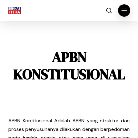
Skip
Menu
to
search
main
content
APBN
KONSTITUSIONAL
APBN Kontitusional Adalah APBN yang struktur dan
proses penyusunanya dilakukan dengan berpedoman
pada jumlah prinsip atau asas yang di rumuskan