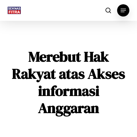
Skip
Menu
to
search
main
content
Merebut Hak
Rakyat atas Akses
informasi
Anggaran