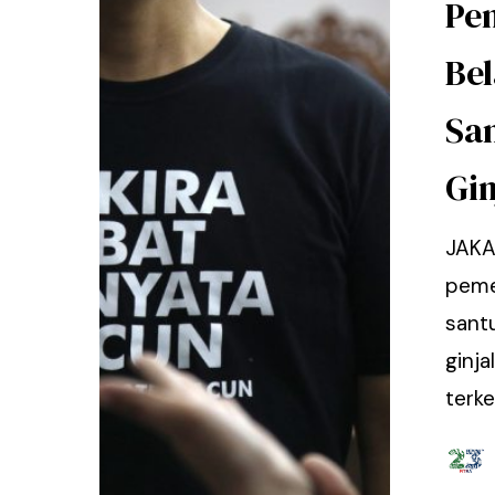
Pe
Hit enter to search or ESC to close
Be
Sa
Gin
JAKA
peme
sant
ginja
terke