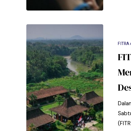
FITRA 
FIT
Me
De
Dala
Sabt
(FIT