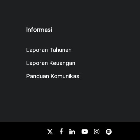
Informasi
Laporan Tahunan
Laporan Keuangan
Panduan Komunikasi
x-
facebook
linkedin
youtube
instagram
spotify
twitter