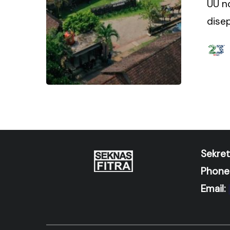
UU n
dise
Sekret
Phone
Email: