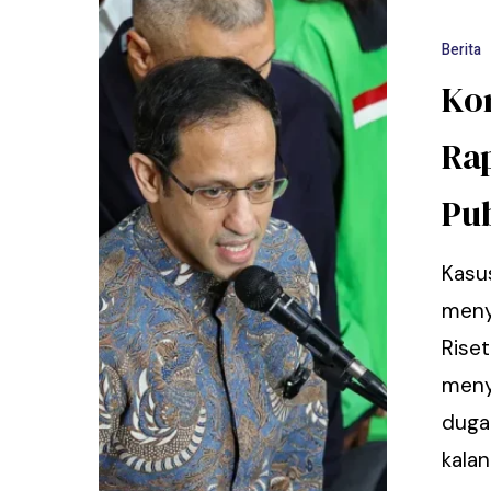
Berita
Ko
Ra
Pu
Kasu
meny
Rise
meny
duga
kalan