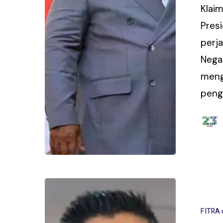
Klai
Pres
perj
Negar
meng
peng
FITRA 