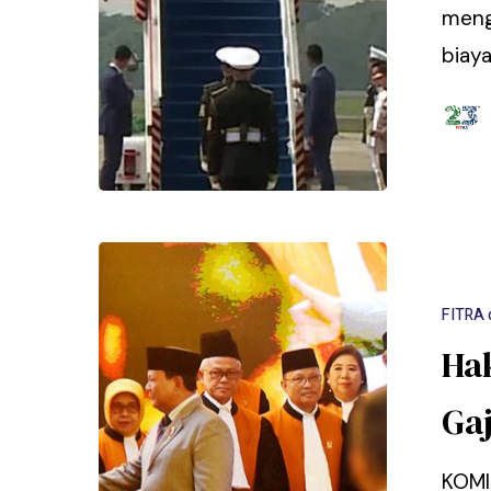
meng
biay
FITRA 
Ha
Ga
KOMI