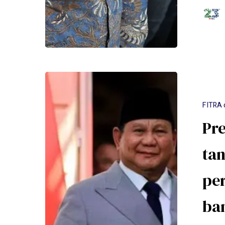
FITRA 
Pr
tan
per
ban