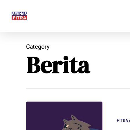
Skip
to
main
content
Category
Berita
FITRA 