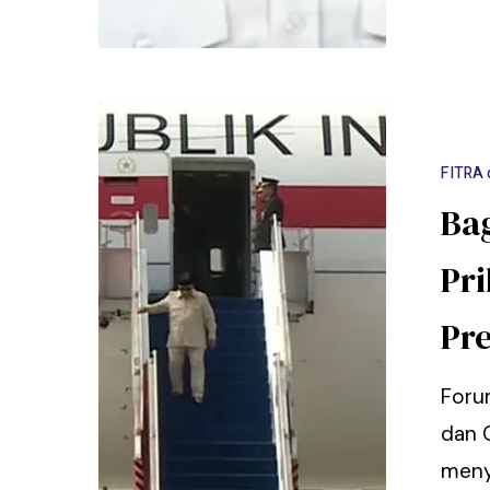
FITRA 
Ba
Pr
Pr
Foru
dan 
meny