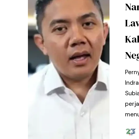
Nar
La
Ka
Ne
Pern
Indr
Subi
perj
menua