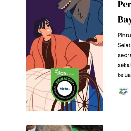
Pe
Ba
Pint
Selat
seor
sekal
kelua
Hit enter to search or ESC to close