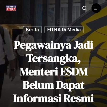
Skip
Menu
to
search
main
content
Berita
FITRA Di Media
Pegawainya Jadi
Tersangka,
Menteri ESDM
Belum Dapat
Informasi Resmi