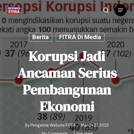
Skip
Menu
to
search
main
content
Berita
FITRA Di Media
Korupsi Jadi
Ancaman Serius
Pembangunan
Ekonomi
By
Pengelola Website FITRA
March 27, 2023
No Comments
2 min read