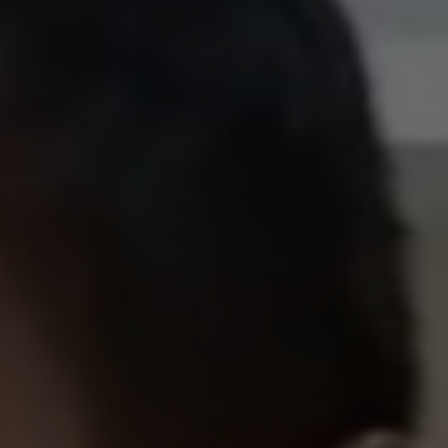
Hit enter to search or ESC to close