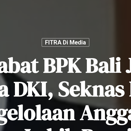
FITRA Di Media
abat BPK Bali 
 DKI, Seknas 
gelolaan Angg