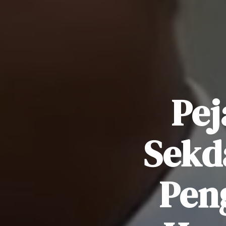
Pej
Sekda
Pen