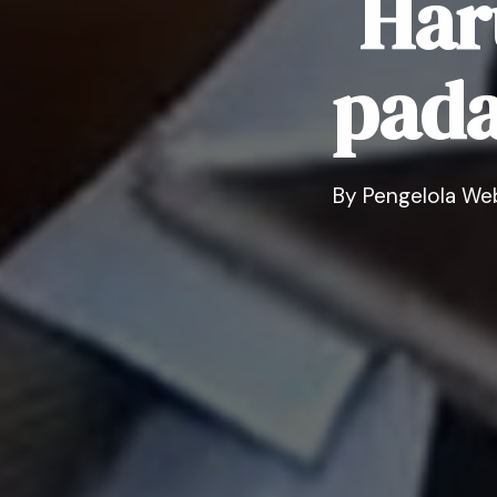
Har
pad
By
Pengelola We