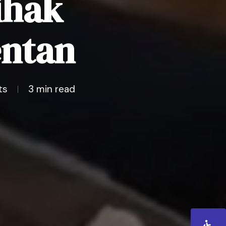
ihak
ntan
ts
3 min read