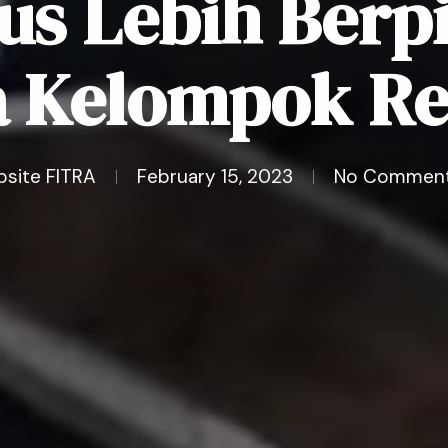
us Lebih Berp
a Kelompok Re
bsite FITRA
February 15, 2023
No Commen