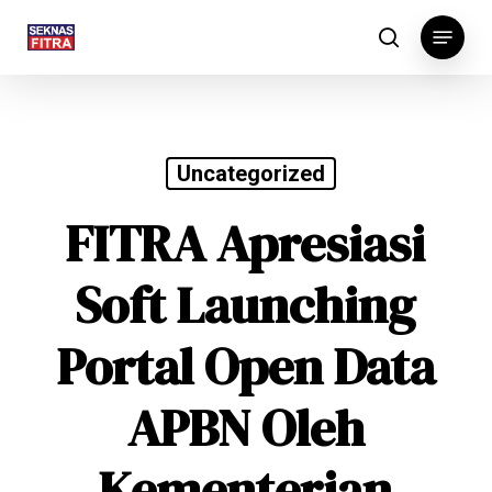
Skip
Menu
to
search
main
content
Uncategorized
FITRA Apresiasi
Soft Launching
Portal Open Data
APBN Oleh
Kementerian