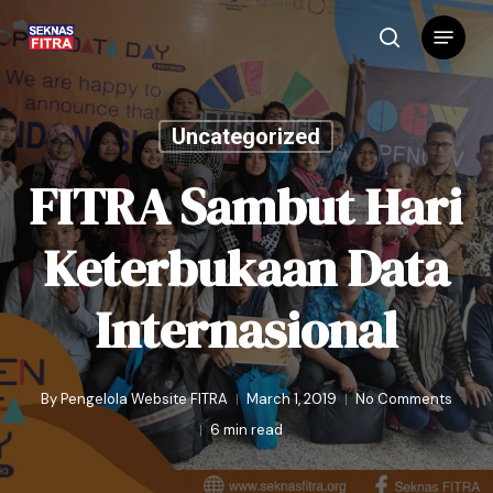
Skip
Menu
to
search
main
content
Uncategorized
FITRA Sambut Hari
Keterbukaan Data
Internasional
By
Pengelola Website FITRA
March 1, 2019
No Comments
6 min read