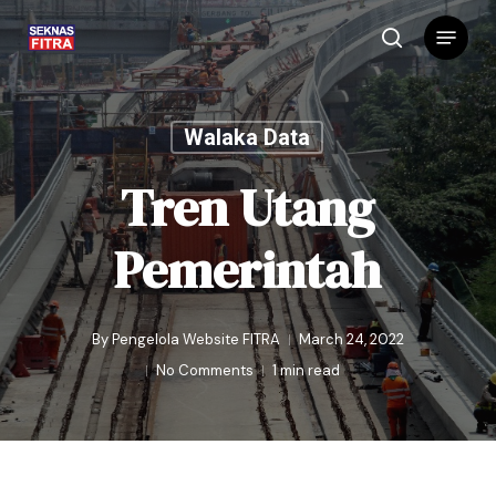
Skip
Menu
to
search
main
content
Walaka Data
Tren Utang
Pemerintah
By
Pengelola Website FITRA
March 24, 2022
No Comments
1 min read