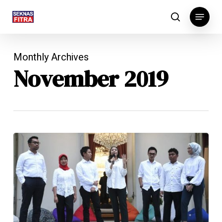
Skip
Menu
to
search
main
content
Monthly Archives
November 2019