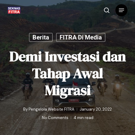
Skip
Menu
to
search
main
content
Berita
FITRA Di Media
Demi Investasi dan
Tahap Awal
Migrasi
By
Pengelola Website FITRA
January 20, 2022
No Comments
4 min read