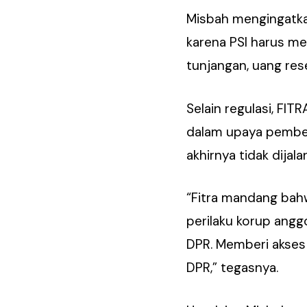
Misbah mengingatka
karena PSI harus mel
tunjangan, uang res
Selain regulasi, FI
dalam upaya pember
akhirnya tidak dijal
“Fitra mandang bahw
perilaku korup ang
DPR. Memberi akses
DPR,” tegasnya.