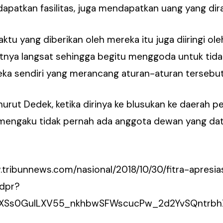
ndapatkan fasilitas, juga mendapatkan uang yang dir
waktu yang diberikan oleh mereka itu juga diiringi ole
ifatnya langsat sehingga begitu menggoda untuk tidak
reka sendiri yang merancang aturan-aturan tersebut,
urut Dedek, ketika dirinya ke blusukan ke daerah pe
 mengaku tidak pernah ada anggota dewan yang da
.tribunnews.com/nasional/2018/10/30/fitra-apresia
dpr?
7XSs0GulLXV55_nkhbwSFWscucPw_2d2YvSQntrbh