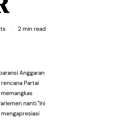
R
ts
2 min read
paransi Anggaran
 rencana Partai
gin memangkas
arlemen nanti.”Ini
 mengapresiasi