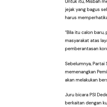
Untuk itu, Misbah m
jejak yang bagus se
harus memperhatikan
“Bila itu calon bar
masyarakat atas lay
pemberantasan korup
Sebelumnya, Partai S
memenangkan Pemilu 
akan melakukan bers
Juru bicara PSI Dede
berkaitan dengan kun