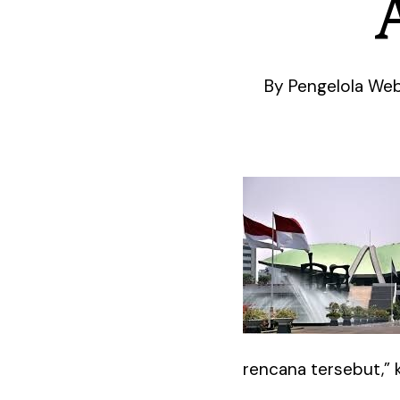
By
Pengelola Web
Hit enter to search or ESC to close
rencana tersebut,” 