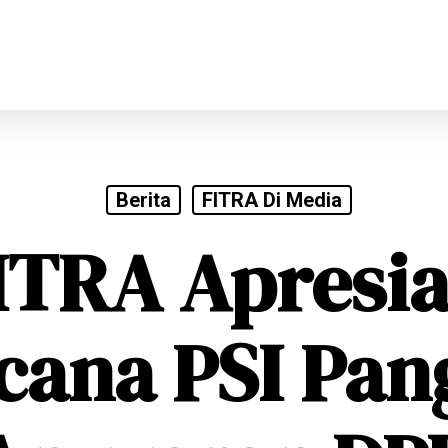
Berita
FITRA Di Media
ITRA Apresia
cana PSI Pan