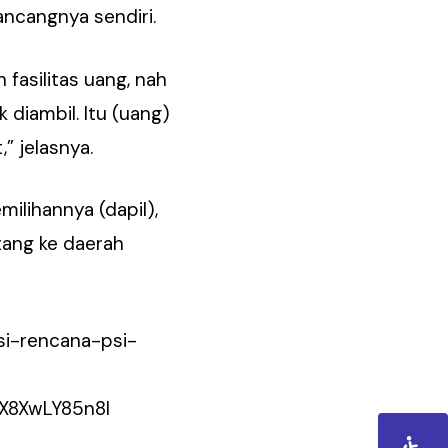
ancangnya sendiri.
h fasilitas uang, nah
 diambil. Itu (uang)
” jelasnya.
milihannya (dapil),
tang ke daerah
si-rencana-psi-
X8XwLY85n8I