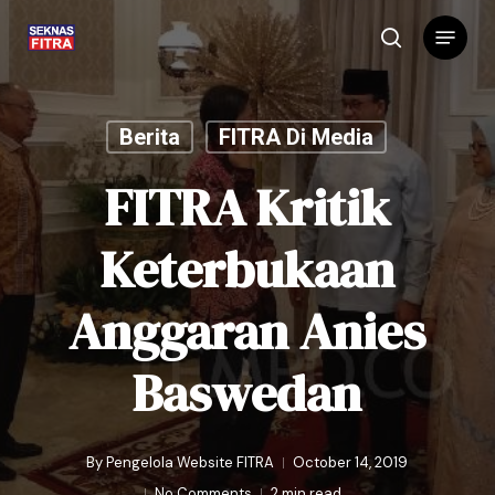
Skip
Menu
to
search
main
content
Berita
FITRA Di Media
FITRA Kritik
Keterbukaan
Anggaran Anies
Baswedan
By
Pengelola Website FITRA
October 14, 2019
No Comments
2 min read