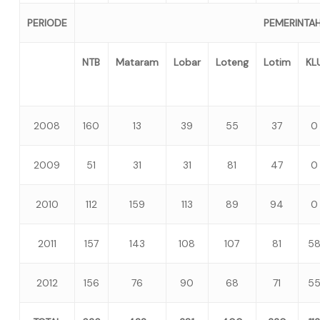
PERIODE
PEMERINTA
NTB
Mataram
Lobar
Loteng
Lotim
KL
2008
160
13
39
55
37
0
2009
51
31
31
81
47
0
2010
112
159
113
89
94
0
2011
157
143
108
107
81
5
2012
156
76
90
68
71
5