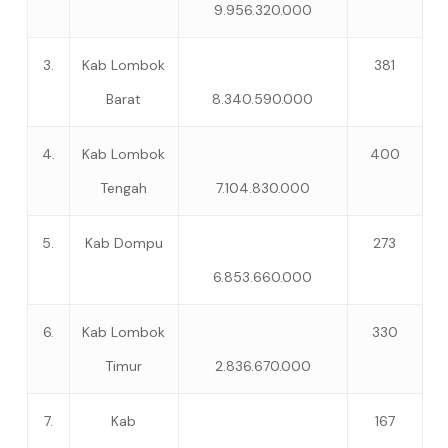
9.956.320.000
3.
Kab Lombok
381
Barat
8.340.590.000
4.
Kab Lombok
400
Tengah
7.104.830.000
5.
Kab Dompu
273
6.853.660.000
6.
Kab Lombok
330
Timur
2.836.670.000
7.
Kab
167