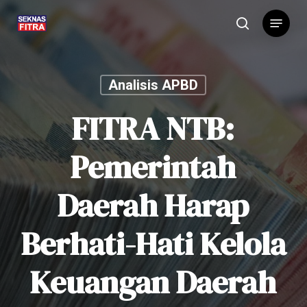
Skip
Menu
to
search
main
content
Analisis APBD
FITRA NTB:
Pemerintah
Daerah Harap
Berhati-Hati Kelola
Keuangan Daerah