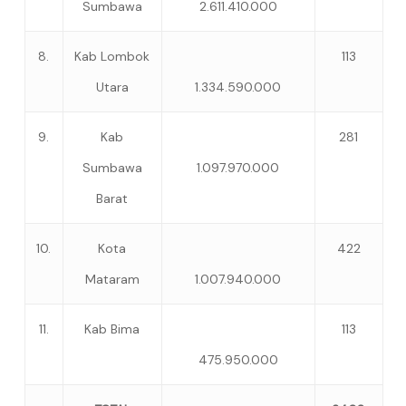
Sumbawa
2.611.410.000
8.
Kab Lombok
113
Utara
1.334.590.000
9.
Kab
281
Sumbawa
1.097.970.000
Barat
10.
Kota
422
Mataram
1.007.940.000
11.
Kab Bima
113
475.950.000