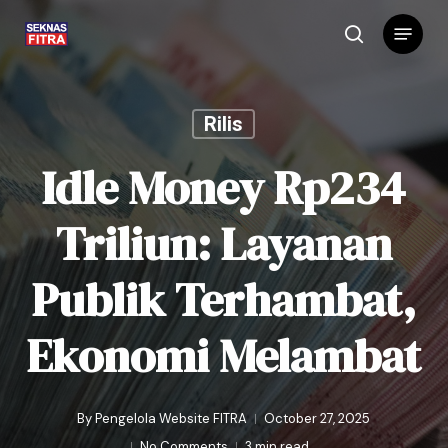
Skip
Menu
to
search
main
content
Rilis
Idle Money Rp234
Triliun: Layanan
Publik Terhambat,
Ekonomi Melambat
By
Pengelola Website FITRA
October 27, 2025
No Comments
3 min read