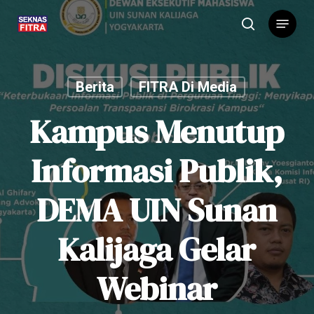
Skip
Menu
to
search
main
content
Berita
FITRA Di Media
Kampus Menutup
Informasi Publik,
DEMA UIN Sunan
Kalijaga Gelar
Webinar