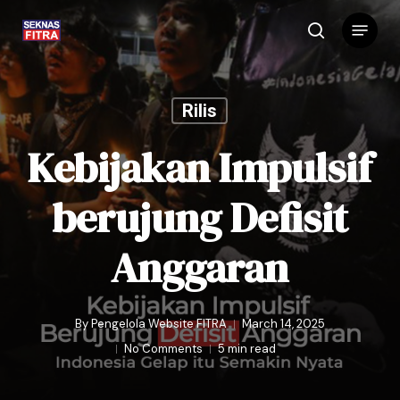
Skip
Menu
to
search
main
content
Rilis
Kebijakan Impulsif
berujung Defisit
Anggaran
By
Pengelola Website FITRA
March 14, 2025
No Comments
5 min read