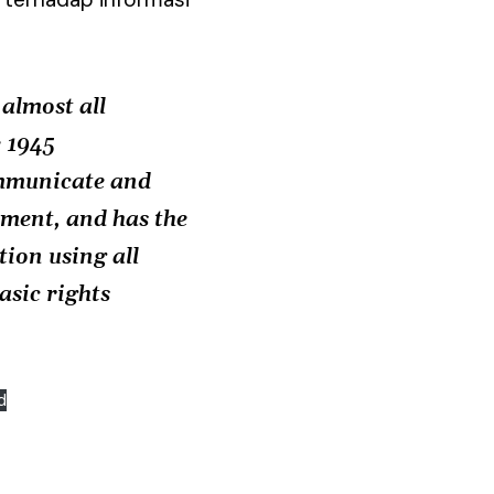
almost all
e 1945
ommunicate and
nment, and has the
tion using all
asic rights
d