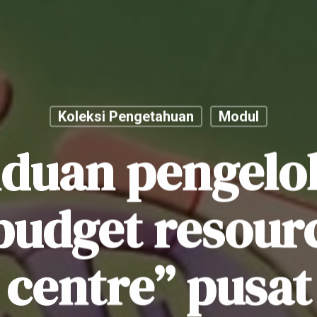
Koleksi Pengetahuan
Modul
duan pengelo
budget resour
centre” pusat