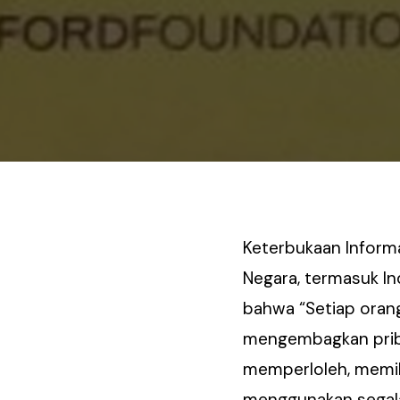
Keterbukaan Informa
Negara, termasuk In
bahwa “Setiap oran
mengembagkan pribad
memperloleh, memil
menggunakan segala 