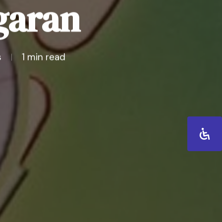
garan
s
1 min read