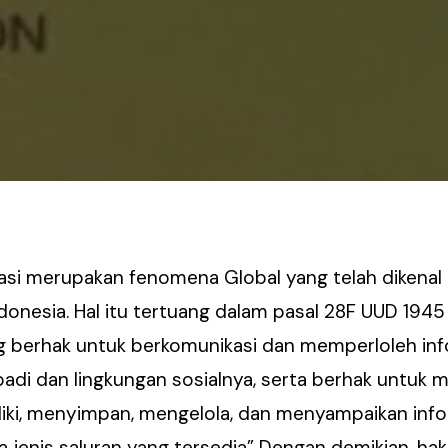
si merupakan fenomena Global yang telah dikenal 
donesia. Hal itu tertuang dalam pasal 28F UUD 194
g berhak untuk berkomunikasi dan memperloleh inf
i dan lingkungan sosialnya, serta berhak untuk m
iki, menyimpan, mengelola, dan menyampaikan inf
jenis saluran yang tersedia” Dengan demikian, hak