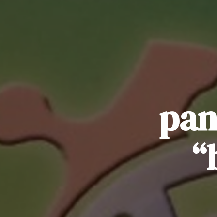
pan
“