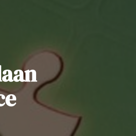
laan
ce