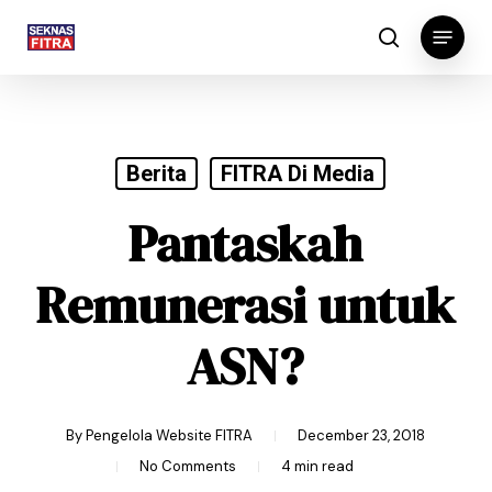
Skip
Menu
to
search
main
content
Berita
FITRA Di Media
Pantaskah
Remunerasi untuk
ASN?
By
Pengelola Website FITRA
December 23, 2018
No Comments
4 min read