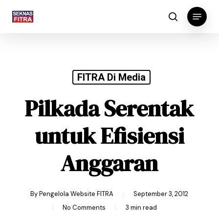
Skip
Menu
to
search
main
content
FITRA Di Media
Pilkada Serentak
untuk Efisiensi
Anggaran
By
Pengelola Website FITRA
September 3, 2012
No Comments
3 min read