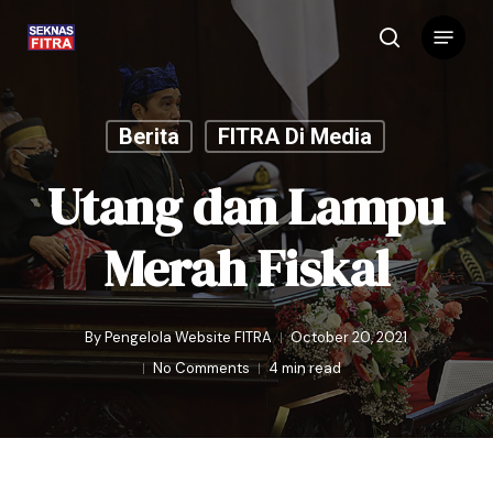
Skip
Menu
to
search
main
content
Berita
FITRA Di Media
Utang dan Lampu
Merah Fiskal
By
Pengelola Website FITRA
October 20, 2021
No Comments
4 min read