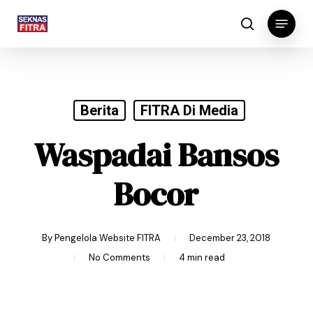
Skip
Menu
to
search
main
content
Berita
FITRA Di Media
Waspadai Bansos
Bocor
By
Pengelola Website FITRA
December 23, 2018
No Comments
4 min read