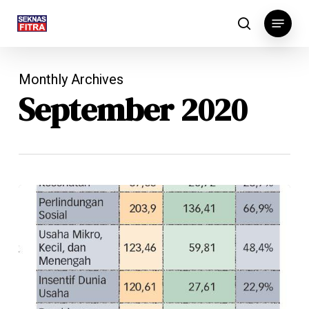
Skip
Menu
to
search
main
content
Monthly Archives
September 2020