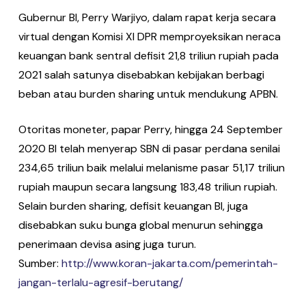
Gubernur BI, Perry Warjiyo, dalam ra­pat kerja secara
virtual dengan Komisi XI DPR memproyeksikan neraca
keuangan bank sentral defisit 21,8 triliun rupiah pada
2021 salah satunya disebabkan ke­bijakan berbagi
beban atau burden shar­ing untuk mendukung APBN.
Otoritas moneter, papar Perry, hingga 24 September
2020 BI telah menyerap SBN di pasar perdana senilai
234,65 tri­liun baik melalui melanisme pasar 51,17 triliun
rupiah maupun secara langsung 183,48 triliun rupiah.
Selain burden shar­ing, defisit keuangan BI, juga
disebabkan suku bunga global menurun sehingga
penerimaan devisa asing juga turun.
Sumber:
http://www.koran-jakarta.com/pemerintah-
jangan-terlalu-agresif-berutang/