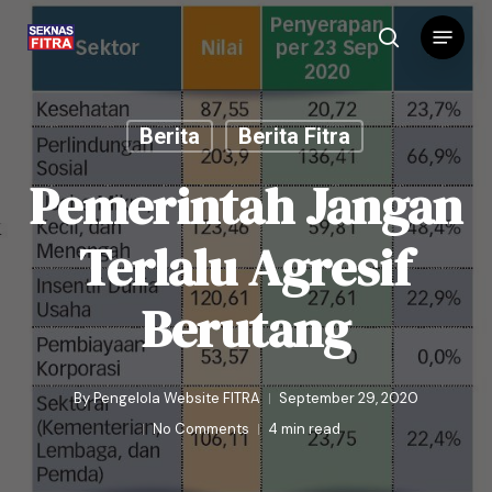
Skip
Menu
to
search
main
content
Berita
Berita Fitra
Pemerintah Jangan
Terlalu Agresif
Berutang
By
Pengelola Website FITRA
September 29, 2020
No Comments
4 min read