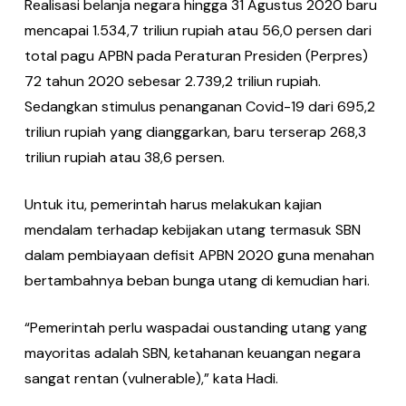
Realisasi belanja negara hingga 31 Agustus 2020 baru
mencapai 1.534,7 triliun rupiah atau 56,0 persen dari
to­tal pagu APBN pada Peraturan Presiden (Perpres)
72 tahun 2020 sebesar 2.739,2 triliun rupiah.
Sedangkan stimulus pe­nanganan Covid-19 dari 695,2
triliun rupiah yang dianggarkan, baru terserap 268,3
triliun rupiah atau 38,6 persen.
Untuk itu, pemerintah harus melaku­kan kajian
mendalam terhadap kebijak­an utang termasuk SBN
dalam pembia­yaan defisit APBN 2020 guna menahan
bertambahnya beban bunga utang di kemudian hari.
“Pemerintah perlu waspadai oust­anding utang yang
mayoritas adalah SBN, ketahanan keuangan negara
sa­ngat rentan (vulnerable),” kata Hadi.