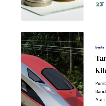
Berita
Ta
Kil
Pemb
Band
Api I