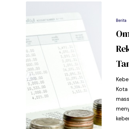
Berita
Om
Rek
Ta
Kebe
Kota
mass
menya
kebe