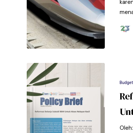
kare
mena
Budget
Re
Unt
Oleh