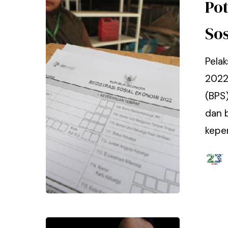
Po
So
Pela
2022,
(BPS)
dan 
kepe
Hit enter to search or ESC to close