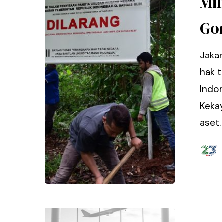
Mil
Go
Jaka
hak t
Indon
Keka
aset