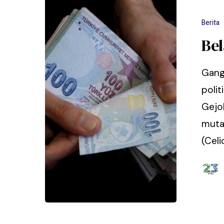
Berita
Bel
Gang
polit
Gejol
muta
(Celi