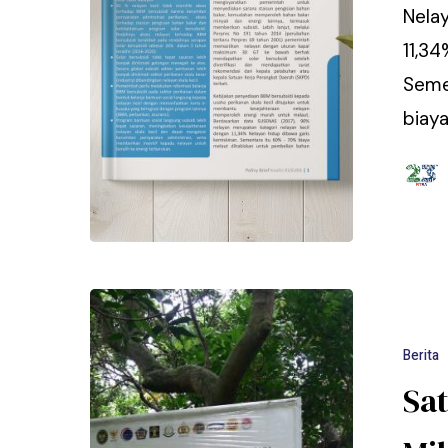
Nela
11,34
Seme
biay
Berita
Sat