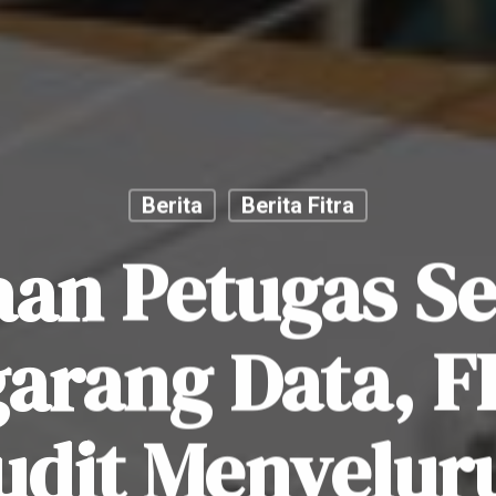
Berita
Berita Fitra
an Petugas S
arang Data, F
udit Menyelur