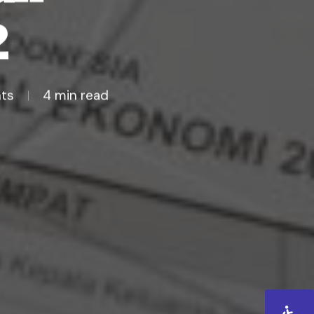
2
ts
4 min read