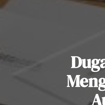
Duga
Meng
A