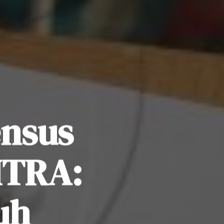
ensus
ITRA:
uh