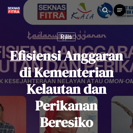
Skip
Menu
to
search
main
content
Rilis
Efisiensi Anggaran
di Kementerian
Kelautan dan
Perikanan
Beresiko