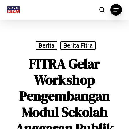
Skip
Menu
to
search
main
content
Berita
Berita Fitra
FITRA Gelar
Workshop
Pengembangan
Modul Sekolah
Anggaran Publik