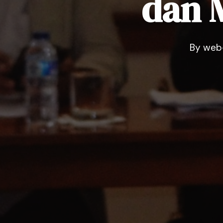
dan 
By
web