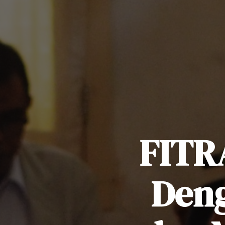
FITR
Den