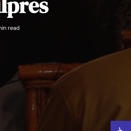
lpres
min read