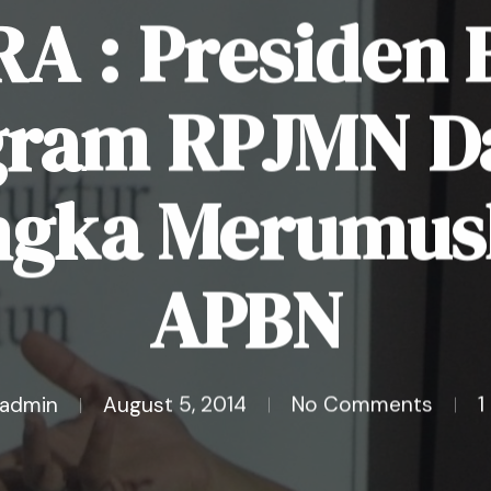
RA : Presiden 
gram RPJMN D
ngka Merumus
APBN
admin
August 5, 2014
No Comments
1