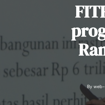
FIT
pro
Ra
By
web-