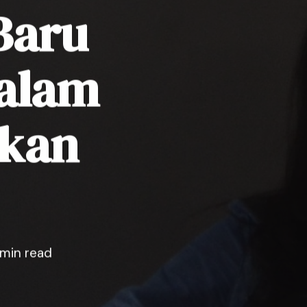
Baru
alam
kan
 min read