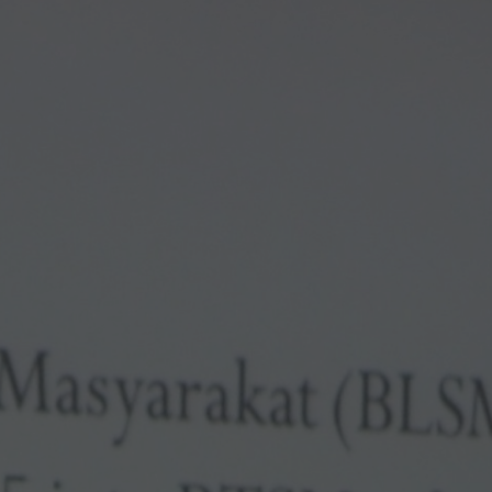
Hit enter to search or ESC to close