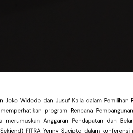
an Joko Widodo dan Jusuf Kalla dalam Pemilihan Pr
 memperhatikan program Rencana Pembanguna
isa merumuskan Anggaran Pendapatan dan Belan
 (Sekjend) FITRA Yenny Sucipto dalam konferensi 