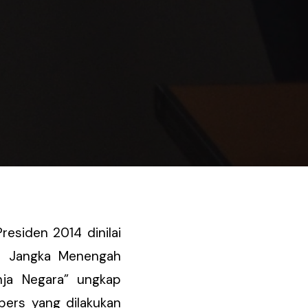
esiden 2014 dinilai
n Jangka Menengah
ja Negara” ungkap
pers yang dilakukan