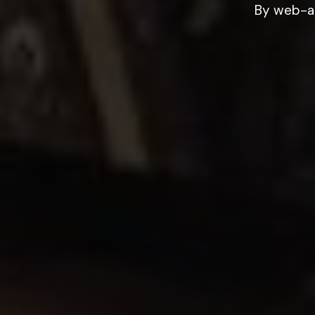
By
web-a