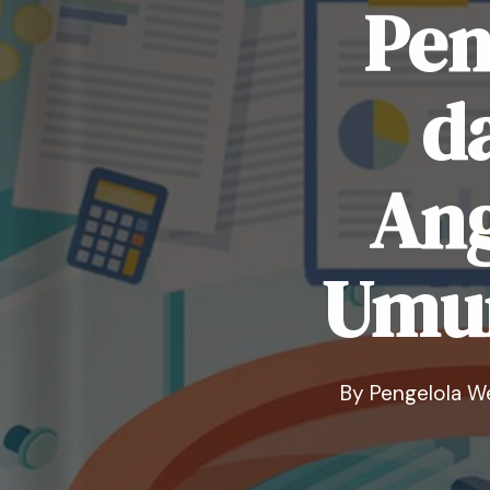
Pen
d
An
Umum
By
Pengelola W