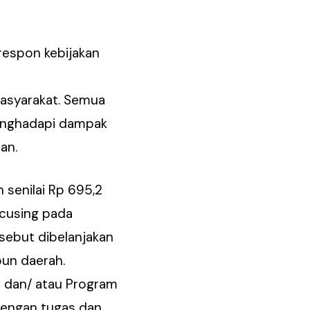
espon kebijakan
masyarakat. Semua
menghadapi dampak
an.
 senilai Rp 695,2
cusing pada
rsebut dibelanjakan
pun daerah.
 dan/ atau Program
dengan tugas dan