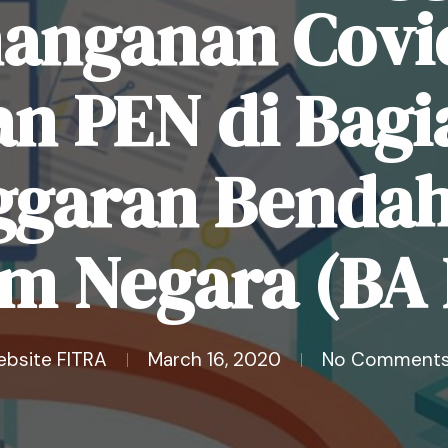
anganan Covi
an PEN di Bagi
ggaran Bendah
 Negara (BA
ebsite FITRA
March 16, 2020
No Comment