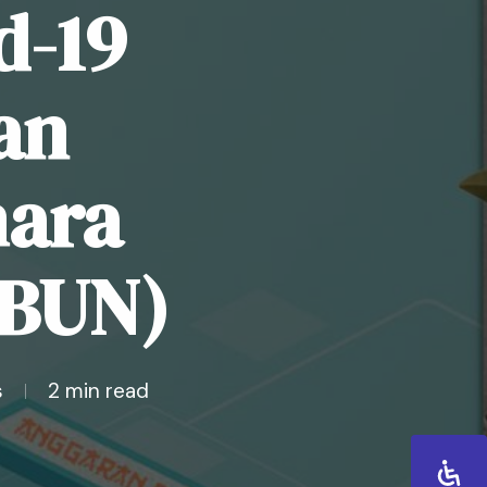
d-19
an
ara
 BUN)
s
2 min read