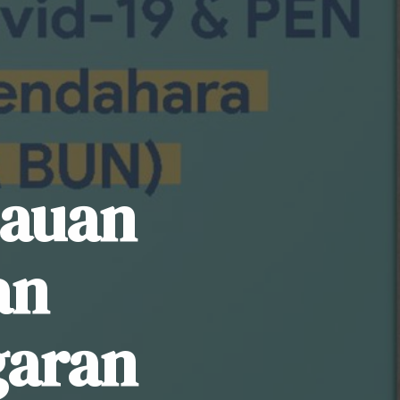
tauan
an
garan