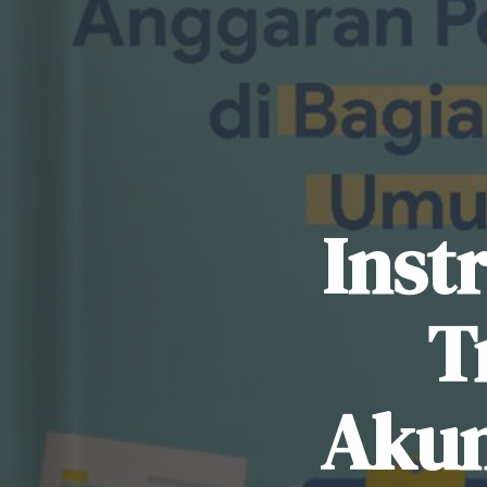
Inst
T
Akun