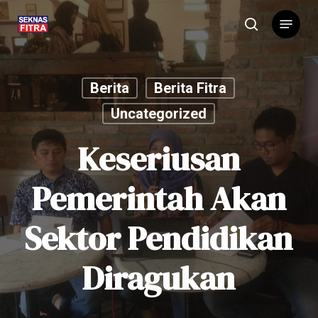
Skip
Menu
to
search
main
content
Berita
Berita Fitra
Uncategorized
Keseriusan
Pemerintah Akan
Sektor Pendidikan
Diragukan