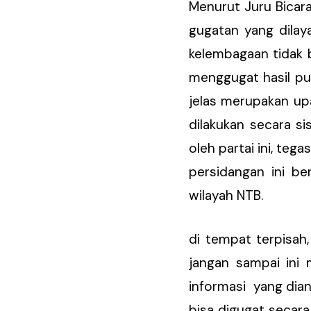
Menurut Juru Bicar
gugatan yang dilaya
kelembagaan tidak b
menggugat hasil put
jelas merupakan up
dilakukan secara s
oleh partai ini, te
persidangan ini 
wilayah NTB.
di tempat terpisah
jangan sampai ini
informasi yang di
bisa digugat secara