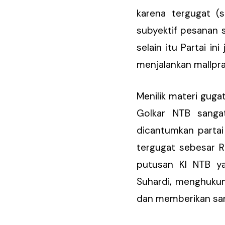
karena tergugat (
subyektif pesanan 
selain itu Partai i
menjalankan mallprak
Menilik materi gug
Golkar NTB sanga
dicantumkan partai
tergugat sebesar 
putusan KI NTB y
Suhardi, menghukum
dan memberikan san