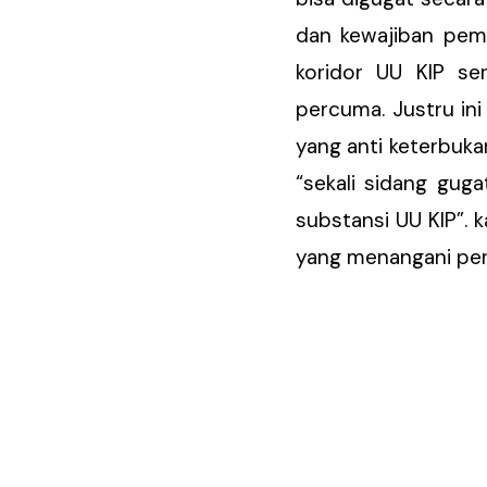
dan kewajiban pemo
koridor UU KIP s
percuma. Justru ini
yang anti keterbuka
“sekali sidang gug
substansi UU KIP”. 
yang menangani perka