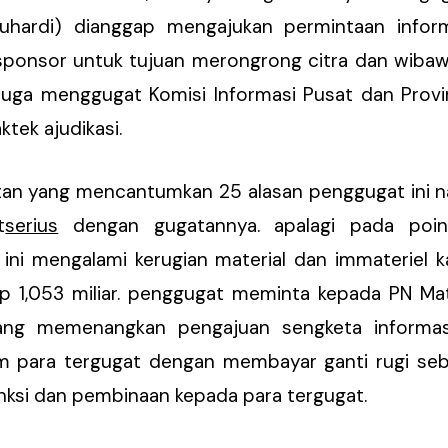
suhardi) dianggap mengajukan permintaan infor
sponsor untuk tujuan merongrong citra dan wibawa
ni juga menggugat Komisi Informasi Pusat dan Prov
tek ajudikasi.
atan yang mencantumkan 25 alasan penggugat ini 
t
serius
dengan gugatannya. apalagi pada point
 ini mengalami kerugian material dan immateriel k
Rp 1,053 miliar. penggugat meminta kepada PN M
ang memenangkan pengajuan sengketa informasi
 para tergugat dengan membayar ganti rugi sebes
ksi dan pembinaan kepada para tergugat.