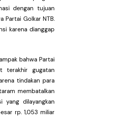
masi dengan tujuan
 Partai Golkar NTB.
insi karena dianggap
nampak bahwa Partai
 terakhir gugatan
arena tindakan para
ataram membatalkan
 yang dilayangkan
ar rp. 1,053 miliar