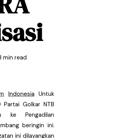
TRA
sasi
3 min read
um
Indonesia
Untuk
D Partai Golkar NTB
n ke Pengadilan
mbang beringin ini.
atan ini dilayangkan