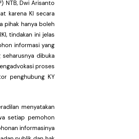
) NTB, Dwi Arisanto
mat karena KI secara
ra pihak hanya boleh
, tindakan ini jelas
ohon informasi yang
g seharusnya dibuka
 mengadvokasi proses
tor penghubung KY
eradilan menyatakan
hwa setiap pemohon
honan informasinya
badan publik dan hak