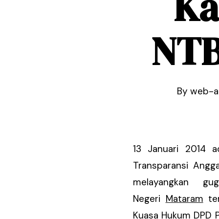
Ka
NTB
By
web-a
13 Januari 2014 a
Transparansi Angga
melayangkan gu
Hit enter to search or ESC to close
Negeri
Mataram
ter
Kuasa Hukum DPD Par