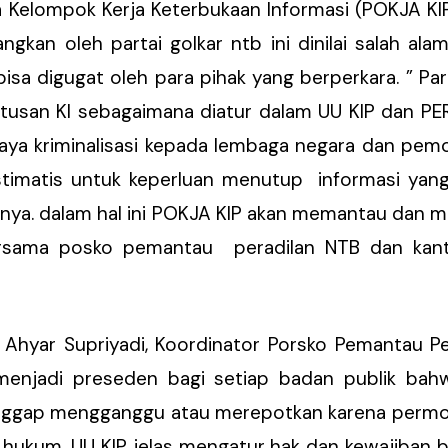
a Kelompok Kerja Keterbukaan Informasi (POKJA KIP
ngkan oleh partai golkar ntb ini dinilai salah ala
isa digugat oleh para pihak yang berperkara. ” Pa
usan KI sebagaimana diatur dalam UU KIP dan PERKI
aya kriminalisasi kepada lembaga negara dan pem
istimatis untuk keperluan menutup informasi yan
gasnya. dalam hal ini POKJA KIP akan memantau dan
bersama posko pemantau peradilan NTB dan kan
, Ahyar Supriyadi, Koordinator Porsko Pemantau P
 menjadi preseden bagi setiap badan publik ba
anggap mengganggu atau merepotkan karena permo
 hukum. UU KIP jelas mengatur hak dan kewajiban 