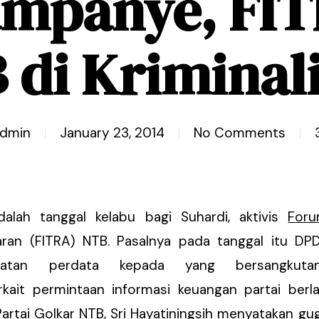
mpanye, FI
 di Kriminali
dmin
January 23, 2014
No Comments
dalah tanggal kelabu bagi Suhardi, aktivis
For
ran (FITRA) NTB. Pasalnya pada tanggal itu DP
gatan perdata kepada yang bersangkuta
kait permintaan informasi keuangan partai berla
tai Golkar NTB, Sri Hayatiningsih menyatakan gug